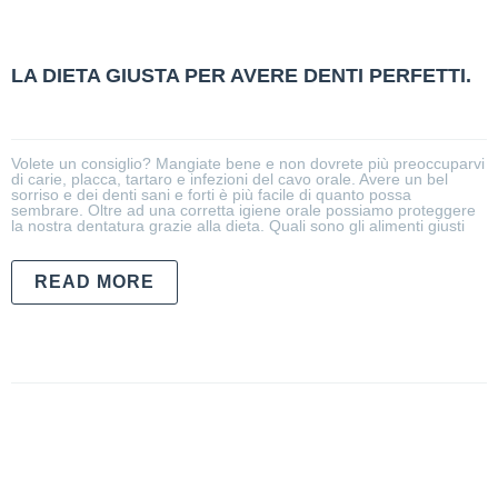
LA DIETA GIUSTA PER AVERE DENTI PERFETTI.
Volete un consiglio? Mangiate bene e non dovrete più preoccuparvi
di carie, placca, tartaro e infezioni del cavo orale. Avere un bel
sorriso e dei denti sani e forti è più facile di quanto possa
sembrare. Oltre ad una corretta igiene orale possiamo proteggere
la nostra dentatura grazie alla dieta. Quali sono gli alimenti giusti
READ MORE