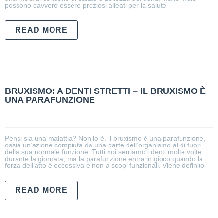
possono davvero essere preziosi alleati per la salute
READ MORE
BRUXISMO: A DENTI STRETTI – IL BRUXISMO È
UNA PARAFUNZIONE
Pensi sia una malattia? Non lo è. Il bruxismo è una parafunzione,
ossia un’azione compiuta da una parte dell’organismo al di fuori
della sua normale funzione. Tutti noi serriamo i denti molte volte
durante la giornata, ma la parafunzione entra in gioco quando la
forza dell’atto è eccessiva e non a scopi funzionali. Viene definito
READ MORE