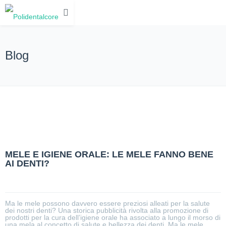
Blog
MELE E IGIENE ORALE: LE MELE FANNO BENE
AI DENTI?
Ma le mele possono davvero essere preziosi alleati per la salute
dei nostri denti? Una storica pubblicità rivolta alla promozione di
prodotti per la cura dell’igiene orale ha associato a lungo il morso di
una mela al concetto di salute e bellezza dei denti. Ma le mele