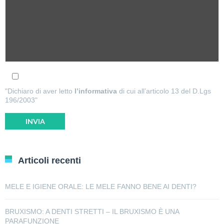
"Dichiaro di aver letto
l’informativa
di cui all’articolo 13 del D.Lgs
196/2003"
Articoli recenti
MELE E IGIENE ORALE: LE MELE FANNO BENE AI DENTI?
BRUXISMO: A DENTI STRETTI – IL BRUXISMO È UNA
PARAFUNZIONE