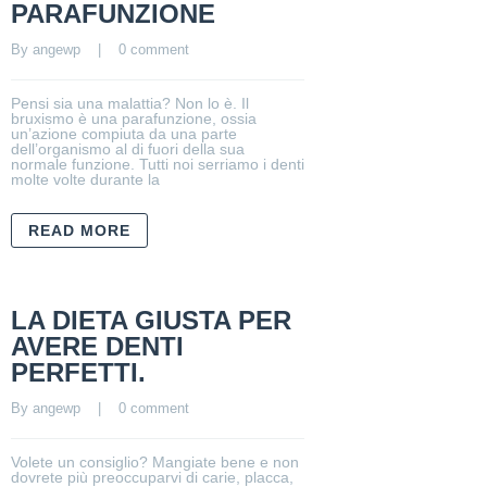
PARAFUNZIONE
By 
angewp
    |    
0 comment
Pensi sia una malattia? Non lo è. Il
bruxismo è una parafunzione, ossia
un’azione compiuta da una parte
dell’organismo al di fuori della sua
normale funzione. Tutti noi serriamo i denti
molte volte durante la
READ MORE
LA DIETA GIUSTA PER
AVERE DENTI
PERFETTI.
By 
angewp
    |    
0 comment
Volete un consiglio? Mangiate bene e non
dovrete più preoccuparvi di carie, placca,